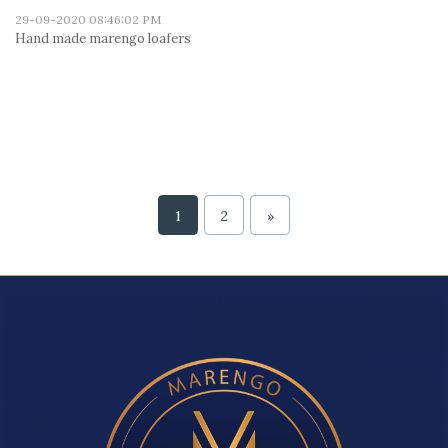
29-09-2020 08:46:02 PM
Hand made marengo loafers
1
2
»