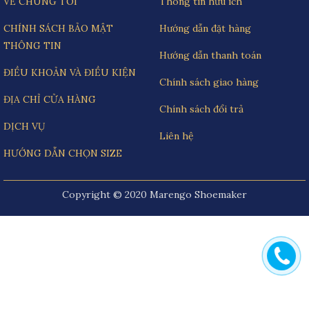
VỀ CHÚNG TÔI
Thông tin hữu ích
CHÍNH SÁCH BẢO MẬT
Hướng dẫn đặt hàng
THÔNG TIN
Hướng dẫn thanh toán
ĐIỀU KHOẢN VÀ ĐIỀU KIỆN
Chính sách giao hàng
ĐỊA CHỈ CỬA HÀNG
Chính sách đổi trả
DỊCH VỤ
Liên hệ
HƯỚNG DẪN CHỌN SIZE
Copyright © 2020 Marengo Shoemaker